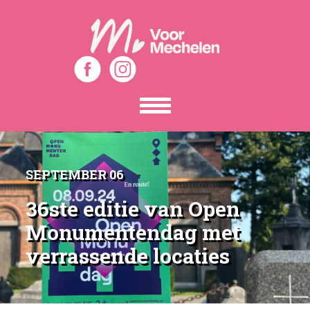
Toon
het
menu
SEPTEMBER 06
36ste editie van Open
Monumentendag met
verrassende locaties