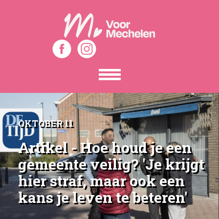
Toon
het
menu
OKTOBER 11
Artikel - Hoe houd je een
gemeente veilig? 'Je krijgt
hier straf, maar ook een
kans je leven te beteren'