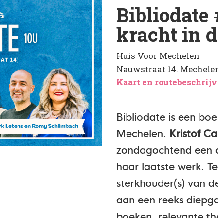
Bibliodate 
kracht in d
Huis Voor Mechelen
Nauwstraat 14. Mechelen 
Kaart en routebeschrij
Bibliodate is een bo
Mechelen.
Kristof Ca
zondagochtend een au
haar laatste werk. Te
sterkhouder(s) van d
aan een reeks diepg
boeken, relevante th