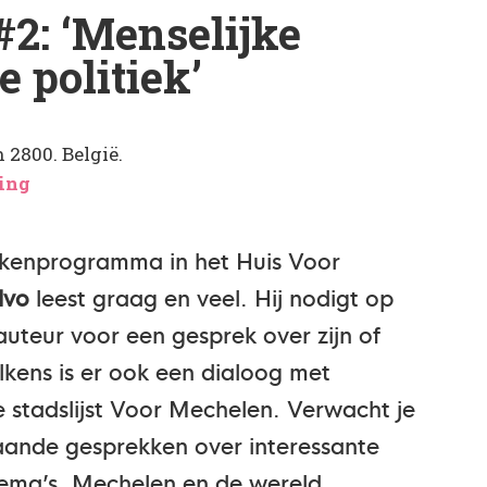
#2: ‘Menselijke
e politiek’
2800. België.
ving
ekenprogramma in het Huis Voor
lvo
leest graag en veel. Hij nodigt op
teur voor een gesprek over zijn of
lkens is er ook een dialoog met
e stadslijst Voor Mechelen. Verwacht je
aande gesprekken over interessante
ema’s, Mechelen en de wereld.