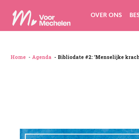
OVER ONS
BE
Home
Agenda
Bibliodate #2: ‘Menselijke kracht