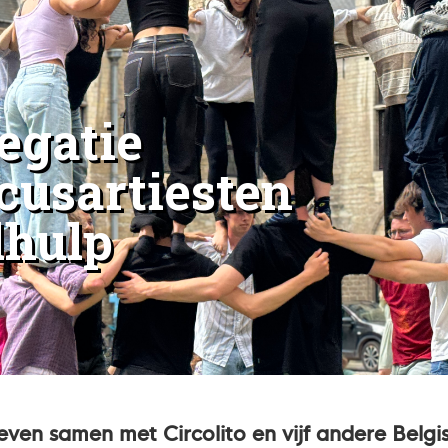
egatie
rcusartiesten
dhulp
geven samen met Circolito en vijf andere Belgi