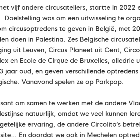
met vijf andere circusateliers, startte in 20
. Doelstelling was om een uitwisseling te org
m circusoptredens te geven in België, met 20
en doen in Palestina. Zes Belgische circusate
ging uit Leuven, Circus Planeet uit Gent, Circ
 en Ecole de Cirque de Bruxelles, alledrie ui
23 jaar oud, en geven verschillende optredens
elgische. Vanavond spelen ze op Parkpop.
ressant om samen te werken met de andere Vl
lestijnse natuurlijk, omdat we veel kunnen le
etelijke ervaring, de andere Circolito’s betr
ebsite… En doordat we ook in Mechelen optred