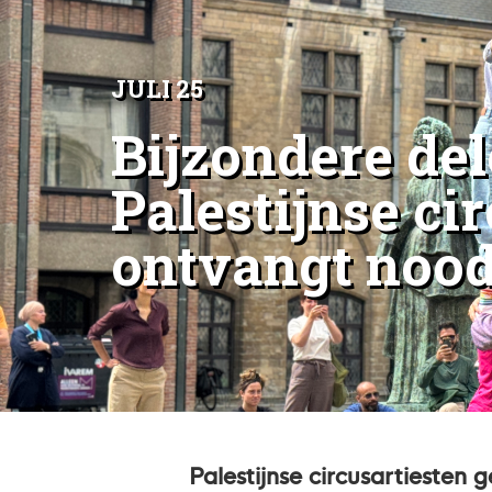
JULI 25
Bijzondere del
Palestijnse ci
ontvangt noo
Palestijnse circusartiesten 