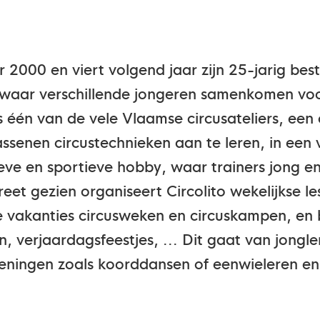
ar 2000 en viert volgend jaar zijn 25-jarig be
 waar verschillende jongeren samenkomen voo
 is één van de vele Vlaamse circusateliers, een
ssenen circustechnieken aan te leren, in een 
ieve en sportieve hobby, waar trainers jong 
eet gezien organiseert Circolito wekelijkse le
de vakanties circusweken en circuskampen, en
n, verjaardagsfeestjes, ... Dit gaat van jongl
ningen zoals koorddansen of eenwieleren en a