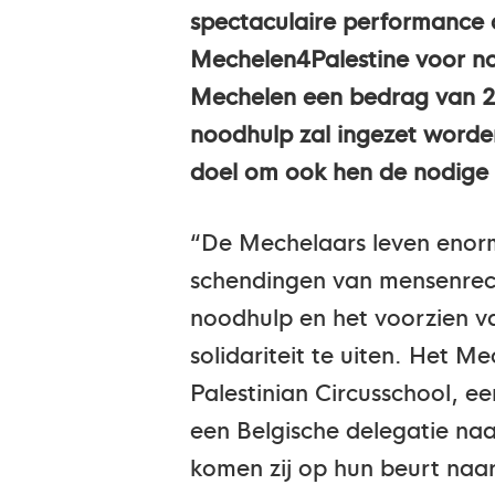
spectaculaire performance
Mechelen4Palestine voor n
Mechelen een bedrag van 2.
noodhulp zal ingezet worden
doel om ook hen de nodige 
“De Mechelaars leven enor
schendingen van mensenrech
noodhulp en het voorzien v
solidariteit te uiten. Het M
Palestinian Circusschool, e
een Belgische delegatie naar
komen zij op hun beurt naa