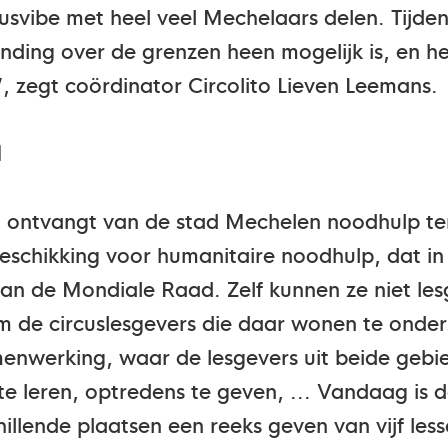
cusvibe met heel veel Mechelaars delen. Tijde
inding over de grenzen heen mogelijk is, en h
”, zegt coördinator Circolito Lieven Leemans.
l
ol ontvangt van de stad Mechelen noodhulp t
 beschikking voor humanitaire noodhulp, dat in
van de Mondiale Raad. Zelf kunnen ze niet le
om de circuslesgevers die daar wonen te onde
enwerking, waar de lesgevers uit beide gebie
te leren, optredens te geven, ... Vandaag is 
hillende plaatsen een reeks geven van vijf le