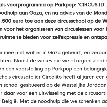
 als voorprogramma op Parkpop: ‘CIRCUS ID’
oodhulp aan Gaza, en na advies van de Mondi
500 euro toe aan deze circusschool op de W
 voor het organiseren van circuslessen voor 
ruimte te bieden voor zelfexpressie en ontsp
m mee met wat er in Gaza gebeurt, en veroo
ten. Naast de wakes die we al organiseerden
an een voorstelling op Parkpop een belangrij
echels circusatelier Circolito heeft al jaren e
en school gesitueerd op de Westelijke Jordaan
 daar voor een uitwisseling met de circusartie
r België. Met de noodhulp die we schenken aa