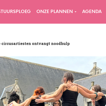
STUURSPLOEG
ONZE PLANNEN
AGENDA
e circusartiesten ontvangt noodhulp