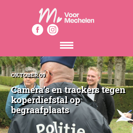
Toon
het
menu
OKTOBER 09
Camera’s en trackers tegen
koperdiefstal op
begraafplaats