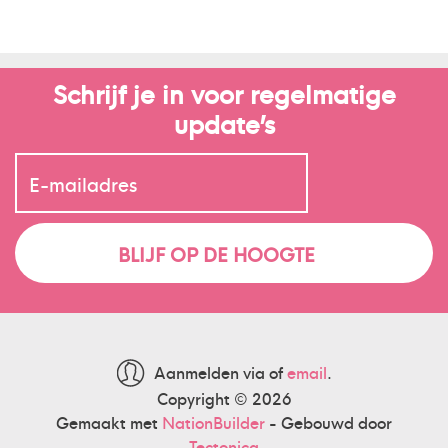
Schrijf je in voor regelmatige
update’s
Aanmelden via
of
email
.
Copyright © 2026
Gemaakt met
NationBuilder
- Gebouwd door
Tectonica