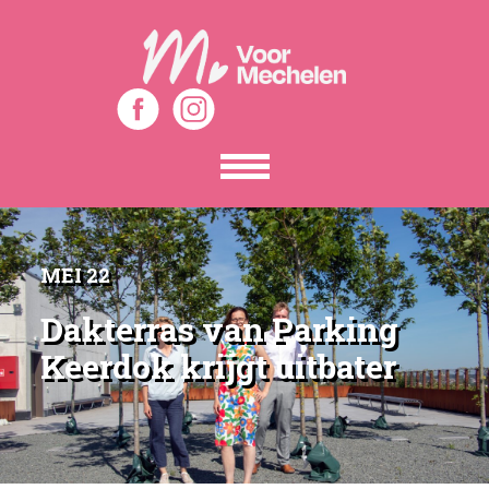
Toon
het
menu
MEI 22
Dakterras van Parking
Keerdok krijgt uitbater