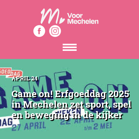
Toon
het
menu
APRIL 24
Game on! Erfgoeddag 2025
in Mechelen zet sport, spel
en beweging in de kijker