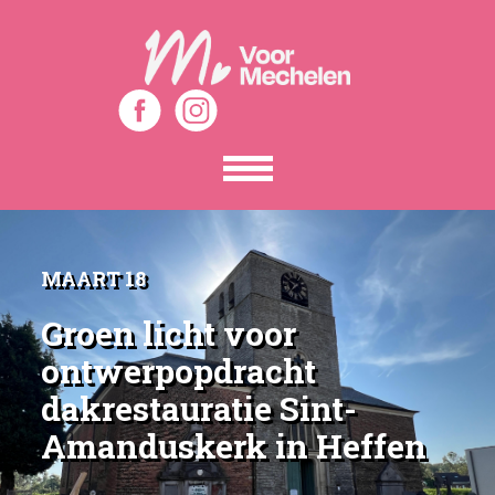
Toon
het
menu
MAART 18
Groen licht voor
ontwerpopdracht
dakrestauratie Sint-
Amanduskerk in Heffen