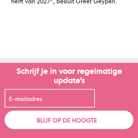
helft van 2027”, besluit Greet Geypen.
Schrijf je in voor regelmatige
update’s