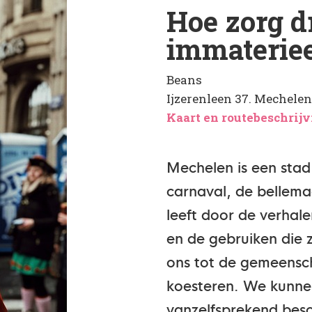
Hoe zorg d
immateriee
Beans
Ijzerenleen 37. Mechelen 
Kaart en routebeschrij
Mechelen is een stad r
carnaval, de bellema
leeft door de verhal
en de gebruiken die
ons tot de gemeensc
koesteren. We kunnen
vanzelfsprekend besc