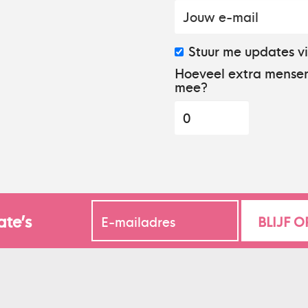
Stuur me updates v
Hoeveel extra mensen
mee?
ate’s