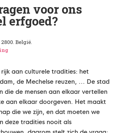
ragen voor ons
l erfgoed?
2800. België.
ving
ijk aan culturele tradities: het
dam, de Mechelse reuzen, ... De stad
en die de mensen aan elkaar vertellen
 ze aan elkaar doorgeven. Het maakt
hap die we zijn, en dat moeten we
 deze tradities nooit als
houwen, daarom stelt zich de vraag: