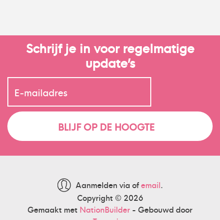
Schrijf je in voor regelmatige
update’s
Aanmelden via
of
email
.
Copyright © 2026
Gemaakt met
NationBuilder
- Gebouwd door