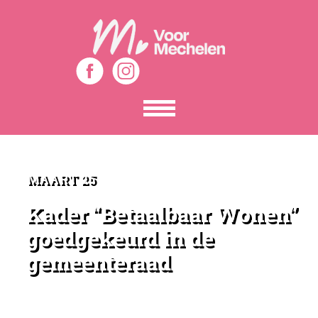
Toon
het
menu
MAART 25
Kader “Betaalbaar Wonen”
goedgekeurd in de
gemeenteraad