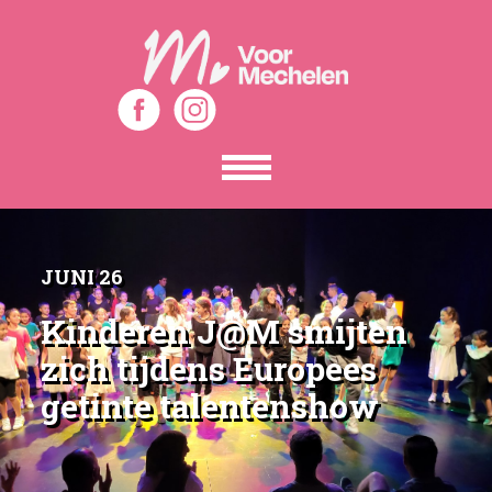
Toon
het
menu
JUNI 26
Kinderen J@M smijten
zich tijdens Europees
getinte talentenshow