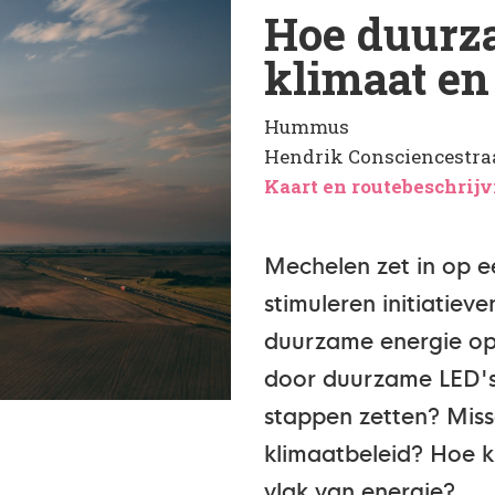
Hoe duurz
klimaat en
Hummus
Hendrik Consciencestraa
Kaart en routebeschrij
Mechelen zet in op e
stimuleren initiatiev
duurzame energie op 
door duurzame LED'
stappen zetten? Mis
klimaatbeleid? Hoe 
vlak van energie?