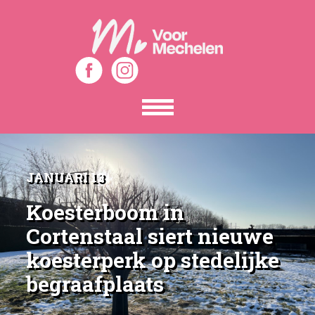
Toon
het
menu
JANUARI 13
Koesterboom in
Cortenstaal siert nieuwe
koesterperk op stedelijke
begraafplaats