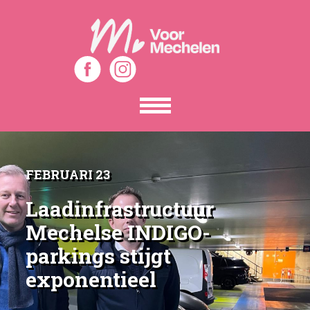
Toon
het
menu
FEBRUARI 23
Laadinfrastructuur
Mechelse INDIGO-
parkings stijgt
exponentieel