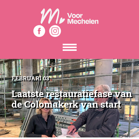
Toon
het
menu
FEBRUARI 03
Laatste restauratiefase van
de Colomakerk van start