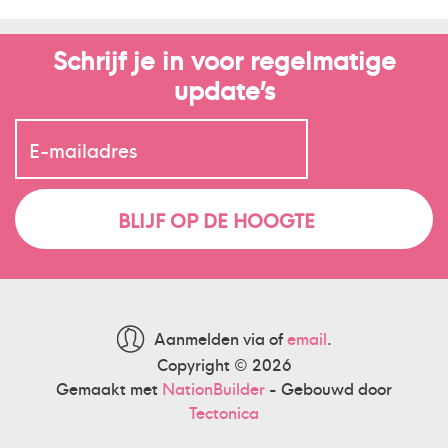
Schrijf je in voor regelmatige
update’s
Aanmelden via
of
email
.
Copyright © 2026
Gemaakt met
NationBuilder
- Gebouwd door
Tectonica