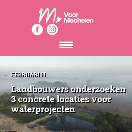
Toon
het
menu
FEBRUARI 11
Landbouwers onderzoeken
3 concrete locaties voor
waterprojecten