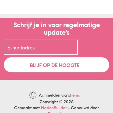
Schrijf je in voor regelmatige
update’s
Aanmelden via
of
email
.
Copyright © 2026
Gemaakt met
NationBuilder
- Gebouwd door