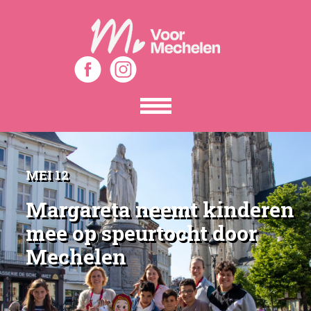
Toon
het
menu
MEI 12
Margareta neemt kinderen
mee op speurtocht door
Mechelen