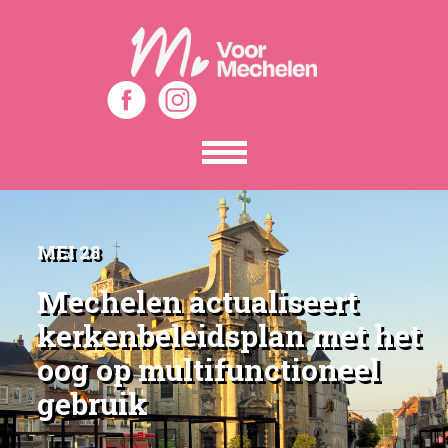
Toon
het
menu
MEI 28
Mechelen actualiseert
kerkenbeleidsplan met het
oog op multifunctioneel
gebruik