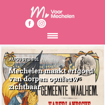
Toon
het
menu
AUGUSTUS 01
Mechelen maakt erfgoed
van dorpen opnieuw
zichtbaar