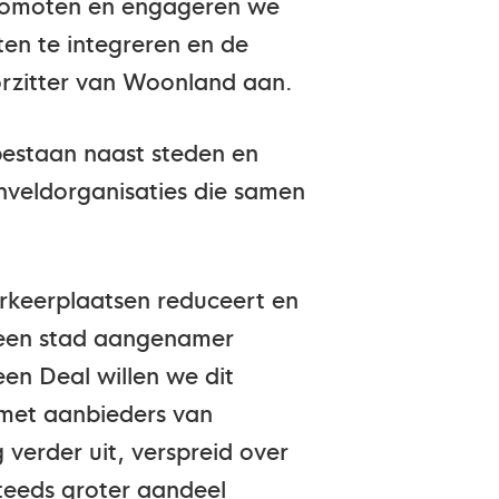
promoten en engageren we
ten te integreren en de
oorzitter van Woonland aan.
bestaan naast steden en
nveldorganisaties die samen
arkeerplaatsen reduceert en
n een stad aangenamer
en Deal willen we dit
met aanbieders van
verder uit, verspreid over
teeds groter aandeel