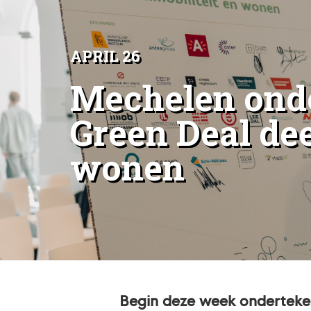
APRIL 26
Mechelen ond
Green Deal dee
wonen
Begin deze week onderteke