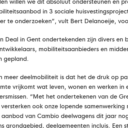
en willen we dit absoluut ondersteunen en 
iteitsaanbod in 3 sociale huisvestingsprojec
er te onderzoeken”, vult Bert Delanoeije, v
n Deal in Gent ondertekenden zijn divers en 
ntwikkelaars, mobiliteitsaanbieders en midde
en gepland.
n meer deelmobiliteit is dat het de druk op p
uimte vrijkomt wat leven, wonen en werken i
rsmissen. “Met het ondertekenen van de Gre
 versterken ook onze lopende samenwerking 
et aanbod van Cambio deelwagens dit jaar nog 
ns grondgebied, deelgemeenten incluis. Een s