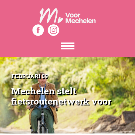
Toon
het
menu
FEBRUARI 09
Mechelen stelt
fietsroutenetwerk voor