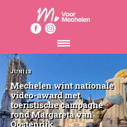
Toon
het
menu
JUNI 13
Mechelen wint nationale
video-award met
toeristische campagne
rond Margareta van
Oostenrijk