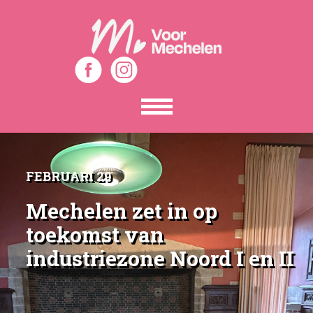
Toon
het
menu
FEBRUARI 29
Mechelen zet in op
toekomst van
industriezone Noord I en II