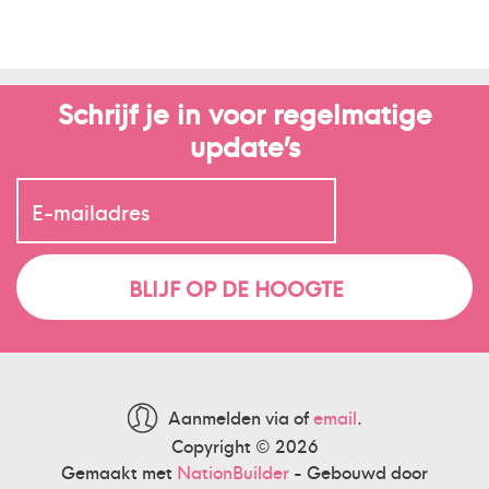
Schrijf je in voor regelmatige
update’s
Aanmelden via
of
email
.
Copyright © 2026
Gemaakt met
NationBuilder
- Gebouwd door