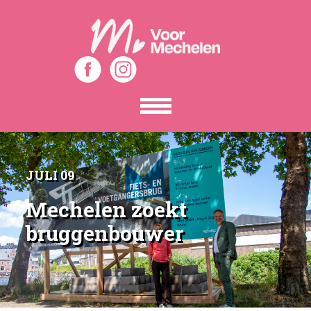
Toon
het
menu
JULI 09
Mechelen zoekt
bruggenbouwer