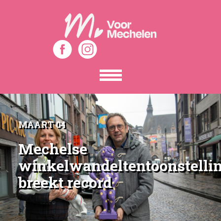
Toon
het
menu
MAART 04
Mechelse
winkelwandeltentoonstelli
breekt record