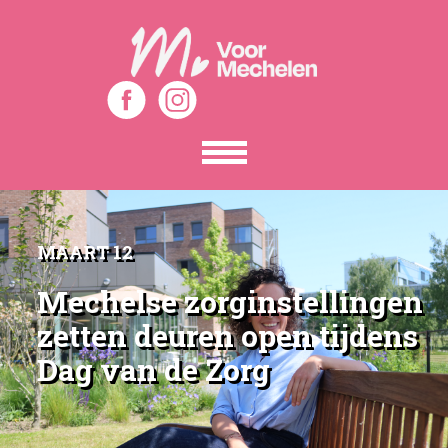
Toon
het
menu
MAART 12
Mechelse zorginstellingen
zetten deuren open tijdens
Dag van de Zorg