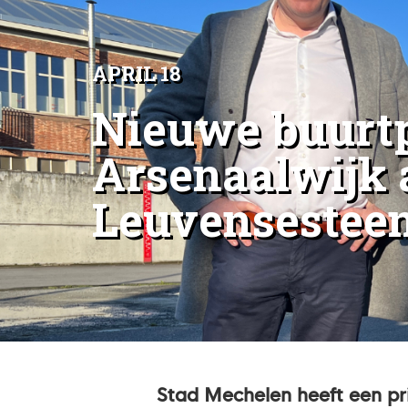
APRIL 18
Nieuwe buurt
Arsenaalwijk 
Leuvensestee
Stad Mechelen heeft een pr