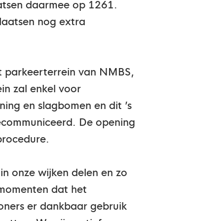
aatsen daarmee op 1261.
laatsen nog extra
t parkeerterrein van NMBS,
in zal enkel voor
ing en slagbomen en dit ’s
gecommuniceerd. De opening
procedure.
in onze wijken delen en zo
p momenten dat het
oners er dankbaar gebruik