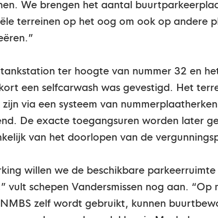
enen. We brengen het aantal buurtparkeerpl
ële terreinen op het oog om ook op andere p
eëren.”
 tankstation ter hoogte van nummer 32 en he
kort een selfcarwash was gevestigd. Het terre
 zijn via een systeem van nummerplaatherkenn
kend. De exacte toegangsuren worden later 
nkelijk van het doorlopen van de vergunnings
ing willen we de beschikbare parkeerruimte 
en,” vult schepen Vandersmissen nog aan. “O
e NMBS zelf wordt gebruikt, kunnen buurtbew