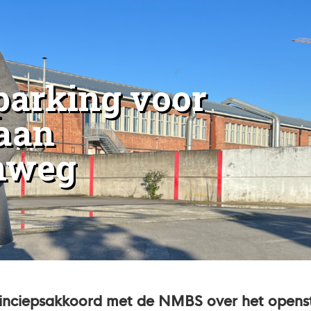
parking voor
aan
nweg
inciepsakkoord met de NMBS over het openste