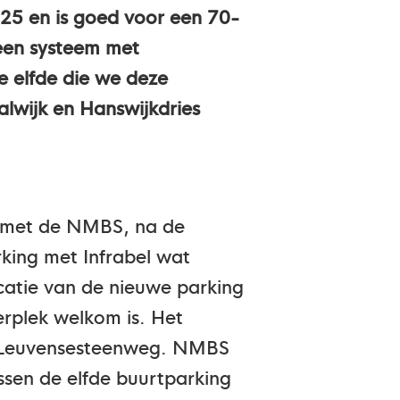
25 en is goed voor een 70-
 een systeem met
 elfde die we deze
lwijk en Hanswijkdries
n met de NMBS, na de
king met Infrabel wat
catie van de nieuwe parking
erplek welkom is. Het
 de Leuvensesteenweg. NMBS
ussen de elfde buurtparking