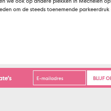
len we ook op andere plekken in Mechelen opz
heden om de steeds toenemende parkeerdruk 
ate’s