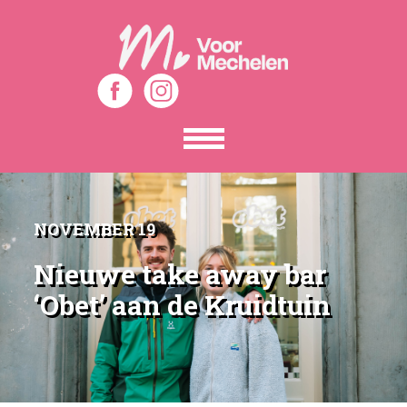
Toon
het
menu
NOVEMBER 19
Nieuwe take away bar
‘Obet’ aan de Kruidtuin