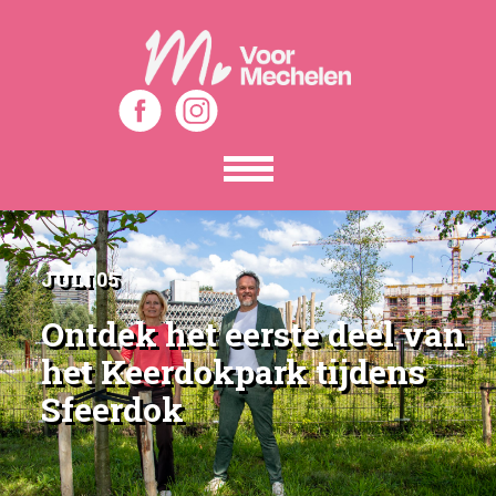
Toon
het
menu
JULI 05
Ontdek het eerste deel van
het Keerdokpark tijdens
Sfeerdok