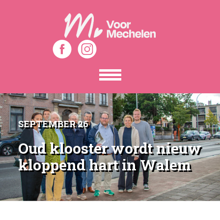
Toon
het
menu
SEPTEMBER 26
Oud klooster wordt nieuw
kloppend hart in Walem