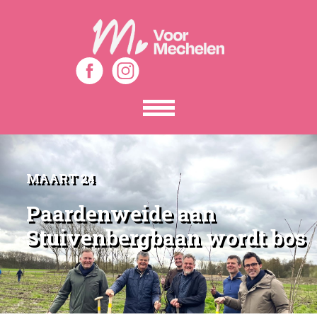
Toon
het
menu
MAART 24
Paardenweide aan
Stuivenbergbaan wordt bos