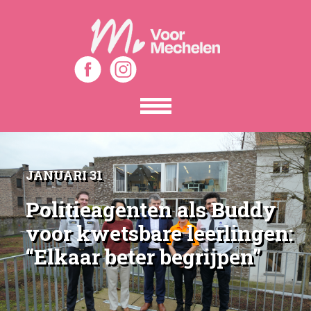
Toon
het
menu
JANUARI 31
Politieagenten als Buddy
voor kwetsbare leerlingen:
“Elkaar beter begrijpen”