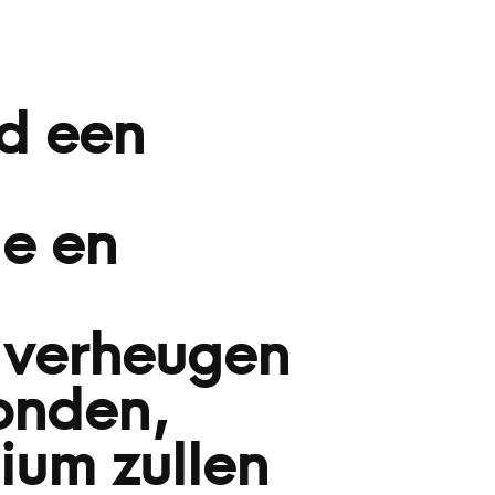
d een
le en
 verheugen
onden,
ium zullen