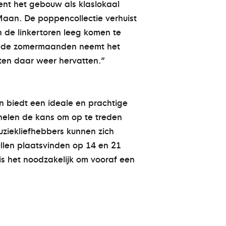
ient het gebouw als klaslokaal
Maan. De poppencollectie verhuist
n de linkertoren leeg komen te
 In de zomermaanden neemt het
iten daar weer hervatten.”
en biedt een ideale en prachtige
chelen de kans om op te treden
Muziekliefhebbers kunnen zich
llen plaatsvinden op 14 en 21
is het noodzakelijk om vooraf een