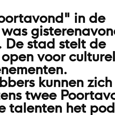
oortavond" in de
t was gisterenavon
 De stad stelt de
 open voor culture
enementen.
ebbers kunnen zich
tens twee Poortav
e talenten het pod