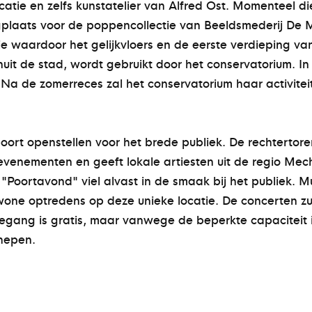
catie en zelfs kunstatelier van Alfred Ost. Momenteel d
gplaats voor de poppencollectie van Beeldsmederij De 
e waardoor het gelijkvloers en de eerste verdieping va
anuit de stad, wordt gebruikt door het conservatorium.
Na de zomerreces zal het conservatorium haar activite
poort openstellen voor het brede publiek. De rechtertor
e evenementen en geeft lokale artiesten uit de regio Me
 "Poortavond" viel alvast in de smaak bij het publiek. 
ne optredens op deze unieke locatie. De concerten zu
oegang is gratis, maar vanwege de beperkte capaciteit 
chepen.