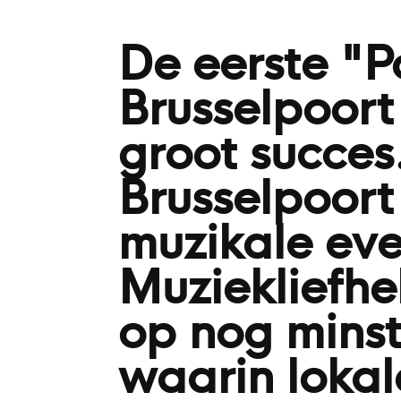
De eerste "P
Brusselpoor
groot succes.
Brusselpoort
muzikale ev
Muziekliefh
op nog mins
waarin lokal