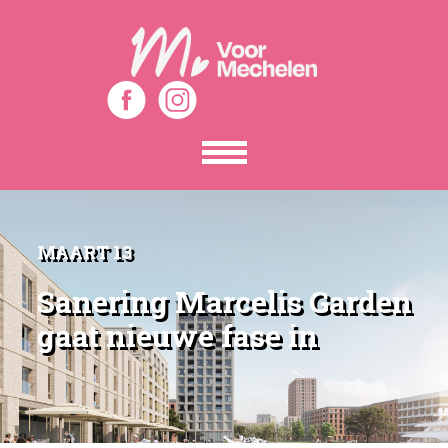
Toon
het
menu
MAART 13
Sanering Marcelis Garden
gaat nieuwe fase in