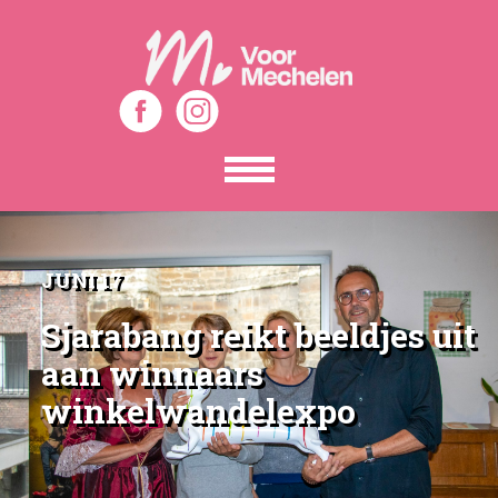
Toon
het
menu
JUNI 17
Sjarabang reikt beeldjes uit
aan winnaars
winkelwandelexpo