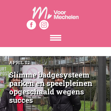
Toon
het
menu
APRIL 02
Slimme badgesysteem
parken en speelpleinen
opgeschaald wegens
succes