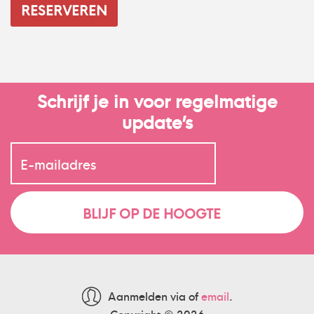
Schrijf je in voor regelmatige
update’s
Aanmelden via
of
email
.