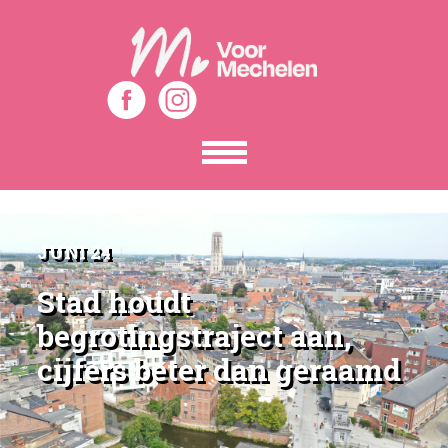
Toon
het
menu
JUNI 24
Stad houdt
begrotingstraject aan,
cijfers beter dan geraamd