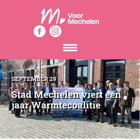
Toon
het
menu
SEPTEMBER 29
Stad Mechelen viert een
jaar Warmtecoalitie