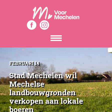
Toon
het
menu
FEBRUARI 14
Stad Mechelen wil
Mechelse
landbouwgronden
verkopen aan lokale
boeren