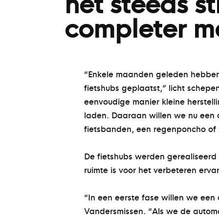
het steeds st
completer m
“Enkele maanden geleden hebben w
fietshubs geplaatst,” licht schepe
eenvoudige manier kleine herstelli
laden. Daaraan willen we nu een au
fietsbanden, een regenponcho of z
De fietshubs werden gerealiseerd 
ruimte is voor het verbeteren erv
“In een eerste fase willen we een 
Vandersmissen. “Als we de automaa