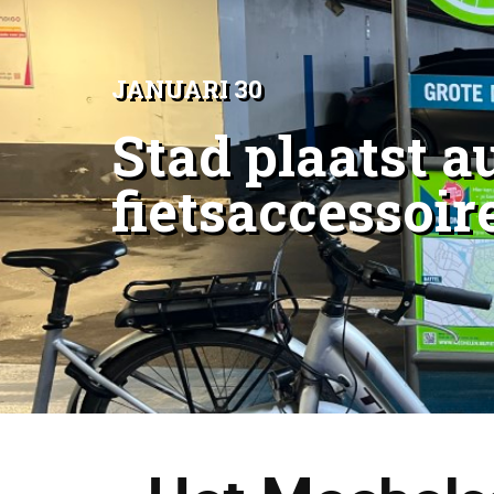
JANUARI 30
Stad plaatst 
fietsaccessoir