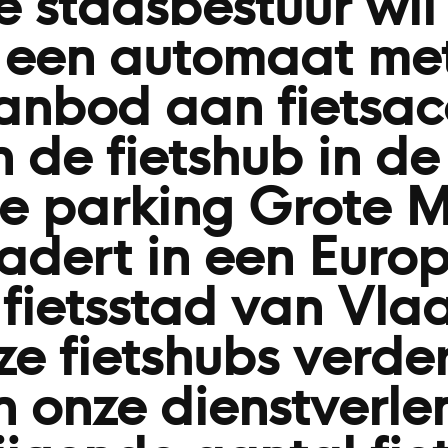
 stadsbestuur wil 
t een automaat me
anbod aan fietsac
 de fietshub in de
e parking Grote M
kadert in een Euro
s fietsstad van Vl
ze fietshubs verde
 onze dienstverle