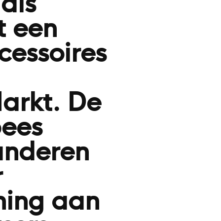
als
t een
cessoires
arkt. De
pees
aanderen
r
ning aan