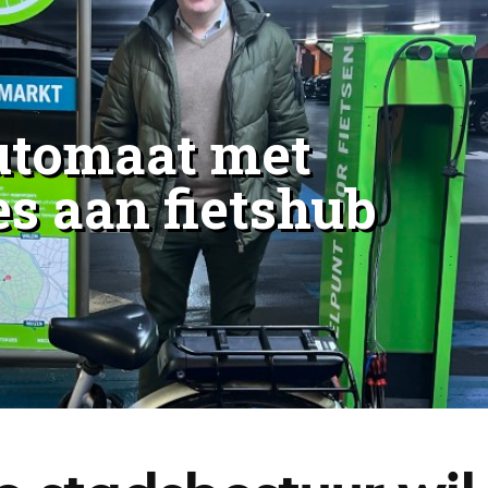
automaat met
es aan fietshub