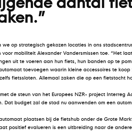
ijgende aantal fie
aken.”
e op strategisch gekozen locaties in ons stadscentru
n voor mobiliteit Alexander Vandersmissen toe. “Het laa
ngen uit te voeren aan hun fiets, hun banden op te pomp
tomaat toevoegen waarin kleine accessoires te koop zull
elfs fietssloten. Allemaal zaken die op een fietstocht
met de steun van het Europees NZR- project Interreg Ac
an. Dat budget zal de stad nu aanwenden om een automaa
automaat plaatsen bij de fietshub onder de Grote Markt,
t positief evalueren is een uitbreiding naar de andere