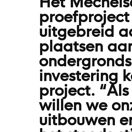
Het Mechelse
proefprojec
uitgebreid a
plaatsen aan
ondergronds
investering 
project. “Al
willen we on
uitbouwen en