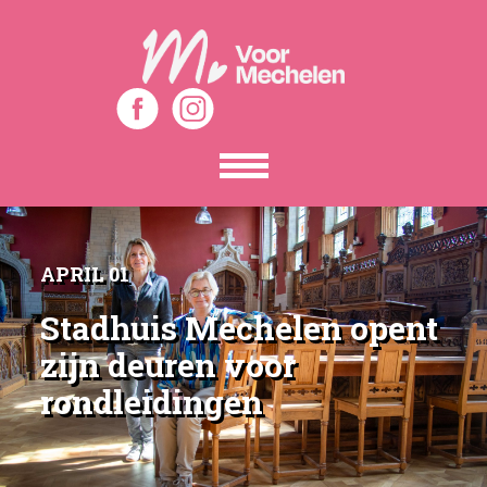
Toon
het
menu
APRIL 01
Stadhuis Mechelen opent
zijn deuren voor
rondleidingen