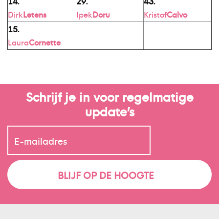
14.
29.
43.
Dirk
Letens
Ipek
Doru
Kristof
Calvo
15.
Laura
Cornette
Schrijf je in voor regelmatige
update’s