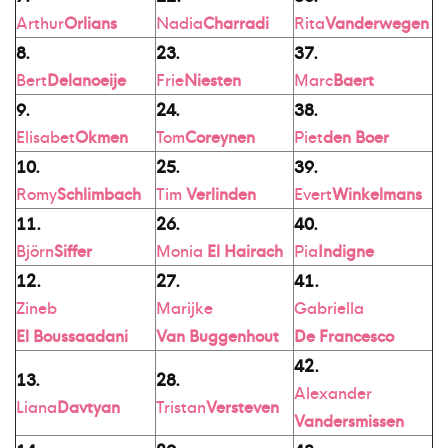
Arthur
Orlians
Nadia
Charradi
Rita
Vanderwegen
8.
23.
37.
Bert
Delanoeije
Frie
Niesten
Marc
Baert
9.
24.
38.
Elisabet
Okmen
Tom
Coreynen
Piet
den Boer
10.
25.
39.
Romy
Schlimbach
Tim
Verlinden
Evert
Winkelmans
11.
26.
40.
Björn
Siffer
Monia
El Hairach
Pia
Indigne
12.
27.
41.
Zineb
Marijke
Gabriella
El Boussaadani
Van Buggenhout
De Francesco
42.
13.
28.
Alexander
Liana
Davtyan
Tristan
Versteven
Vandersmissen