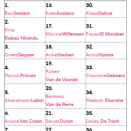
1.
16.
30.
Bart
Somers
Koen
Anciaux
Klaas
Delrue
2.
17.
31.
Rina
Maxine
Willemsen
Faysal
El Morabet
Rabau Nkandu
3.
18.
32.
Greet
Geypen
Anke
Houben
Anita
Nyame
19.
4.
33.
Ruben
Patrick
Princen
Charlotte
Geboers
Van de Voorde
20.
5.
34.
Barbara
Abdrahman
Labsir
Mesbah
Kharotie
Van de Perre
6.
21.
35.
Ariane
Van Craen
Servet
Duran
Lesley
De Troch
7.
22.
36.