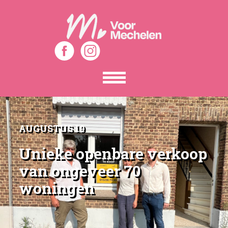
Toon
het
menu
AUGUSTUS 19
Unieke openbare verkoop
van ongeveer 70
woningen