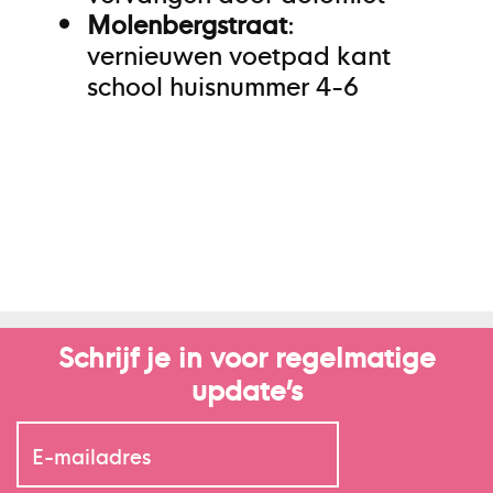
Molenbergstraat
:
vernieuwen voetpad kant
school huisnummer 4-6
Schrijf je in voor regelmatige
update’s