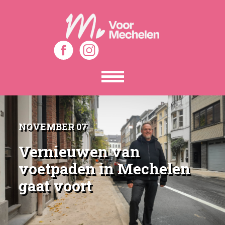
Toon
het
menu
NOVEMBER 07
Vernieuwen van
voetpaden in Mechelen
gaat voort