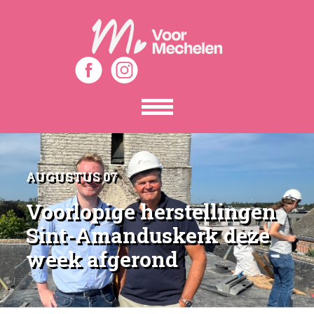
Toon
het
menu
AUGUSTUS 07
Voorlopige herstellingen
Sint-Amanduskerk deze
week afgerond