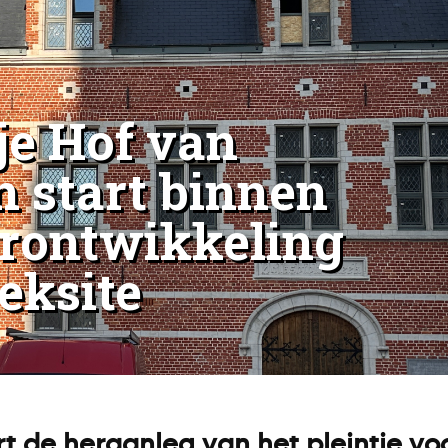
je Hof van
n start binnen
erontwikkeling
eksite
 de heraanleg van het pleintje voo