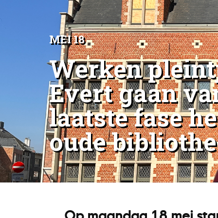
MEI 18
Werken pleint
Evert gaan va
laatste fase h
oude bibliothe
Op maandag 18 mei start