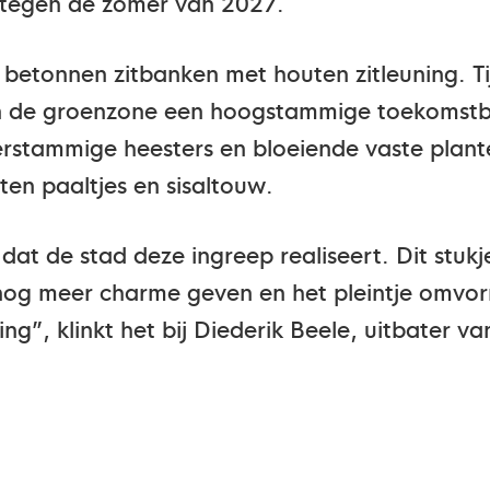
n tegen de zomer van 2027.
betonnen zitbanken met houten zitleuning. Ti
 in de groenzone een hoogstammige toekoms
rstammige heesters en bloeiende vaste plant
n paaltjes en sisaltouw.
dat de stad deze ingreep realiseert. Dit stukj
og meer charme geven en het pleintje omvorm
g”, klinkt het bij Diederik Beele, uitbater va