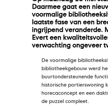
Daarmee gaat een nieuwe
voormalige bibliotheeks
laatste fase van een bre
ingrijpend veranderde. 
Evert een kwaliteitsvoll
verwachting ongeveer t
De voormalige bibliotheeks
bibliotheekgebouw werd he
buurtondersteunende functi
historische portierswoning 
horecaconcept en een daktui
de puzzel compleet.