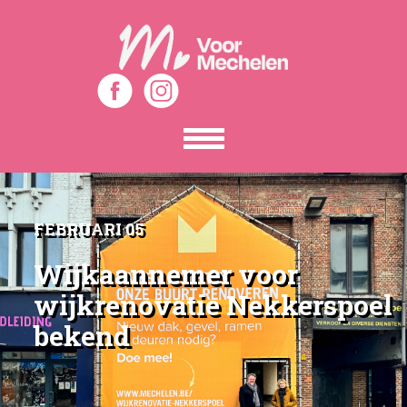
Toon
het
menu
FEBRUARI 05
Wijkaannemer voor
wijkrenovatie Nekkerspoel
bekend