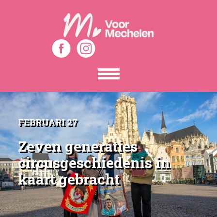
Toon
het
menu
FEBRUARI 27
Zeven generaties
circusgeschiedenis in
kaart gebracht